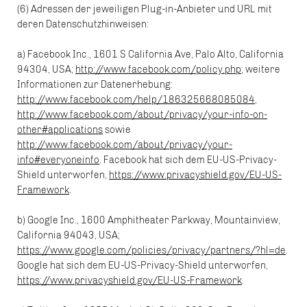
(6) Adressen der jeweiligen Plug-in-Anbieter und URL mit
deren Datenschutzhinweisen:
a) Facebook Inc., 1601 S California Ave, Palo Alto, California
94304, USA;
http://www.facebook.com/policy.php
; weitere
Informationen zur Datenerhebung:
http://www.facebook.com/help/186325668085084
,
http://www.facebook.com/about/privacy/your-info-on-
other#applications
sowie
http://www.facebook.com/about/privacy/your-
info#everyoneinfo
. Facebook hat sich dem EU-US-Privacy-
Shield unterworfen,
https://www.privacyshield.gov/EU-US-
Framework
.
b) Google Inc., 1600 Amphitheater Parkway, Mountainview,
California 94043, USA;
https://www.google.com/policies/privacy/partners/?hl=de
.
Google hat sich dem EU-US-Privacy-Shield unterworfen,
https://www.privacyshield.gov/EU-US-Framework
.