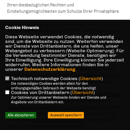
Ihren diesbezüglichen Rechten und
Einstellungsmöglichkeiten zum Schutze Ihrer Privatsphäre.
Adressen der jeweiligen Plug-in-Anbieter und URL mit deren
Cookie Hinweis
Datenschutzhinweisen: a) Facebook Inc., 1601 S California
Diese Webseite verwendet Cookies, die notwendig
Ave, Palo Alto, California 94304, USA;
sind, um die Webseite zu nutzen. Weiterhin verwenden
http://www.facebook.com/help/186325668085084
,
wir Dienste von Drittanbietern, die uns helfen, unser
http://www.facebook.com/about/privacy/your-info-on-
Webangebot zu verbessern (Website-Optmierung). Für
die Verwendung bestimmter Dienste, benötigen wir
other#applications
sowie
Ihre Einwilligung. Ihre Einwilligung können Sie jederzeit
http://www.facebook.com/about/privacy/your-
widerrufen. Weitere Informationen finden Sie in
unserer
info#everyoneinfo
Datenschutzerklärung
. Facebook hat sich dem EU-US-Privacy-
.
Shield unterworfen,
https://www.privacyshield.gov/EU-US-
Technisch notwendige Cookies (
Übersicht
)
Framework
. b) Google Inc., 1600 Amphitheater Parkway,
Die notwendigen Cookies werden allein für den
Mountainview, California 94043, USA;
ordnungsgemäßen Gebrauch der Webseite benötigt.
Cookies von Drittanbietern (
Übersicht
)
https://www.google.com/policies/privacy/partners/?hl=de
.
Zur Optimierung unserer Webseite binden wir Dienste und
Google hat sich dem EU-US-Privacy-Shield unterworfen,
Angebote von Drittanbietern ein.
https://www.privacyshield.gov/EU-US-Framework
. c) Twitter,
Inc., 1355 Market St, Suite 900, San Francisco, California
Alle akzeptieren
Auswahl speichern
94103, USA;
https://twitter.com/privacy
. Twitter hat sich
dem EU-US-Privacy-Shield unterworfen,