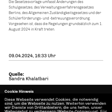
Die Gesetzesvorlage umfasst Änderungen des
Schulgesetzes, des Verwaltungsverfahrensgesetzes
Berlins, des Allgemeinen Zuständigkeitsgesetzes und der
Schülerförderungs- und -betreuungsverordnung.
Vorgesehen ist, dass die Regelungen grundsätzlich zum 1.
August 2024 in Kraft treten.
09.04.2024, 16:33 Uhr
Quelle:
Sandra Khalatbari
Cookie Hinweis
Diese Webseite verwendet Cookies, die notwendig
Homepage des CDU
sind, um die Webseite zu nutzen. Weiterhin verwenden
wir Dienste von Drittanbietern, die uns helfen, unser
Ortsverbandes
Webangebot zu verbessern (Website-Optmierung). Für